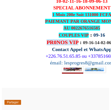
10-02-11-16-18-09-06-13
SPECIAL ABONNEMENT
1 Mois 200e Soit 131000 FCF
PAIEMANT PAR ORANGE MO
AU 0022676516585
:
09-16
COUPLES VIP
PR0NOS VIP
:
09-16-14-02-0
Contact Appel et WhatsAp
+226.76.51.65.85 ou +3378516
émail: lesprogres8@gmail.c
Partager