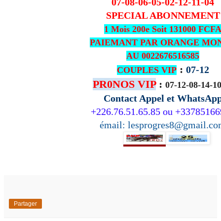
07-08-06-05-02-12-11-04
SPECIAL ABONNEMENT
1 Mois 200e Soit 131000 FCF
PAIEMANT PAR ORANGE MO
AU 0022676516585
:
07-12
COUPLES VIP
PR0NOS VIP
:
07-12-08-14-1
Contact Appel et WhatsAp
+226.76.51.65.85 ou +3378516
émail: lesprogres8@gmail.c
Partager