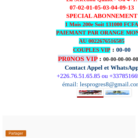
07-02-01-05-03-04-09-13
SPECIAL ABONNEMENT
1 Mois 200e Soit 131000 FCF
PAIEMANT PAR ORANGE MO
AU 0022676516585
:
00-00
COUPLES VIP
PR0NOS VIP
:
00-00-00-00-0
Contact Appel et WhatsAp
+226.76.51.65.85 ou +3378516
émail: lesprogres8@gmail.c
Partager