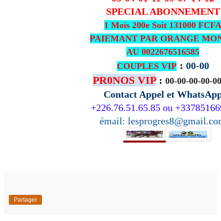
SPECIAL ABONNEMENT
1 Mois 200e Soit 131000 FCF
PAIEMANT PAR ORANGE MO
AU 0022676516585
:
00-00
COUPLES VIP
PR0NOS VIP
:
00-00-00-00-0
Contact Appel et WhatsAp
+226.76.51.65.85 ou +3378516
émail: lesprogres8@gmail.c
Partager