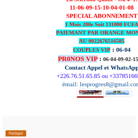
11-06-09-15-10-04-01-08
SPECIAL ABONNEMENT
1 Mois 200e Soit 131000 FCF
PAIEMANT PAR ORANGE MO
AU 0022676516585
:
06-04
COUPLES VIP
PR0NOS VIP
:
06-04-09-02-15
Contact Appel et WhatsAp
+226.76.51.65.85 ou +3378516
émail: lesprogres8@gmail.c
Partager