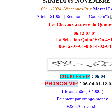
SAMEDI 09 NOVEMBRE 
09/11/2024 -Vincennes
-Prix
Marcel L
Attelé- 2100m | Réunion 1 - Course n°5
Les Chevaux à suivre du Quint
06-12-07-01
La Sélection Quinté+ Ou 4+1
06-12-07-01-08-14-02-04
:
COUPLES VIP
06-04
PR0NOS VIP
:
06-04-01-12-0
1 Mois 250e (164000f)
Paiement par orange-money
+226.76.51.65.85