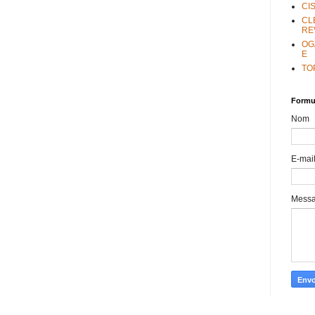
CI
CL
RE
OG
E
TO
Formul
Nom
E-mai
Mess