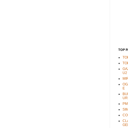
TOP 
TO
TO
GA
U2
MI
OG
E
BU
UR
PM
SI
CO
CL
GE