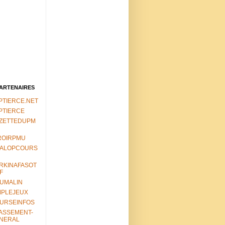
PARTENAIRES
PTIERCE.NET
PTIERCE
ZETTEDUPM
ROIRPMU
ALOPCOURS
RKINAFASOT
F
UMALIN
MPLEJEUX
URSEINFOS
ASSEMENT-
NERAL