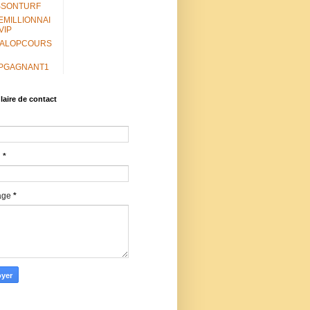
SSONTURF
EMILLIONNAI
VIP
ALOPCOURS
PGAGNANT1
aire de contact
l
*
age
*