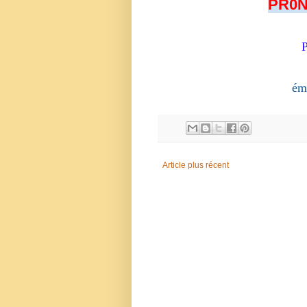
PR0N
ém
Article plus récent