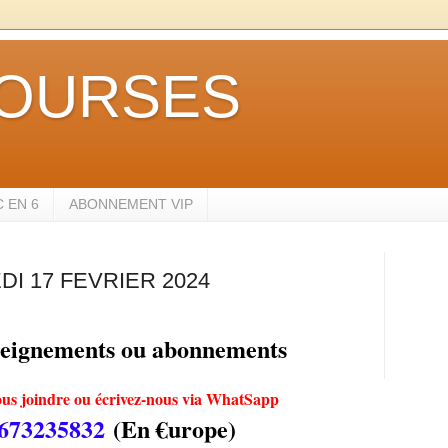
OURSES
 EN 6
ABONNEMENT VIP
I 17 FEVRIER 2024
seignements ou abonnements
us joindre ou écrivez-nous via WhatSapp
673235832
(En €urope)