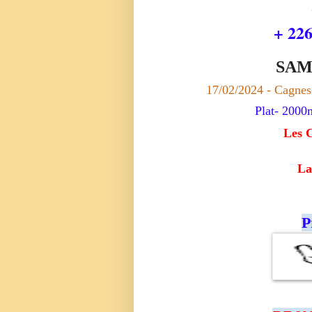
+ 22
SAM
17/02/2024 - Cagne
Plat- 2000
Les 
La
P