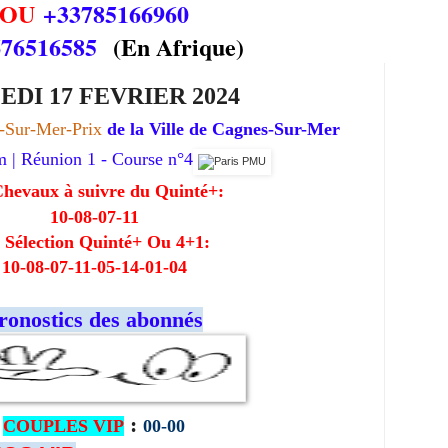
OU
+33785166960
676516585
(En Afrique)
EDI 17 FEVRIER 2024
s-Sur-Mer
-Prix
de la Ville de Cagnes-Sur-Mer
m | Réunion 1 - Course n°4
Chevaux à suivre du Quinté+:
10-08-07-11
 Sélection Quinté+ Ou 4+1:
10-08-07-11-05-14-01-04
ronostics des abonnés
:
COUPLES VIP
00-00