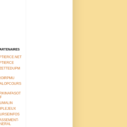
PARTENAIRES
PTIERCE.NET
PTIERCE
ZETTEDUPM
ROIRPMU
ALOPCOURS
RKINAFASOT
F
UMALIN
MPLEJEUX
URSEINFOS
ASSEMENT-
NERAL