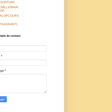
SSONTURF
EMILLIONNAI
VIP
ALOPCOURS
PGAGNANT1
aire de contact
l
*
age
*