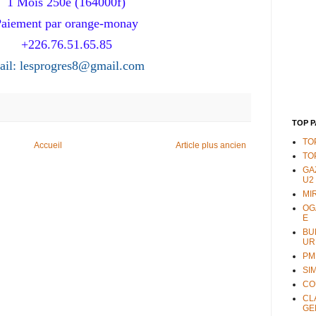
1 Mois 250e (164000f)
Paiement par orange-monay
+226.76.51.65.85
ail: lesprogres8@gmail.com
TOP 
TO
Accueil
Article plus ancien
TO
GA
U2
MI
OG
E
BU
UR
PM
SI
CO
CL
GE