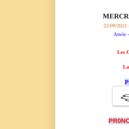
MERCRE
22/09/2021 
Attele 
Les 
La
P
PR0NO