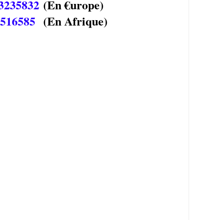
3235832
(En €urope)
6516585
(En Afrique)