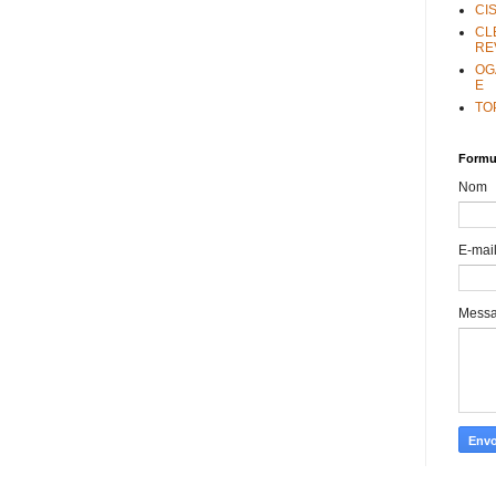
CI
CL
RE
OG
E
TO
Formul
Nom
E-mai
Mess